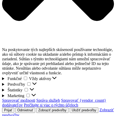
Na poskytovanie tých najlepších skúseností používame technológie,
ako sú súbory cookie na ukladanie a/alebo prístup k informáciám o
zariadení. Súhlas s týmito technológiami nám umožní spracovávať
údaje, ako je správanie pri prehliadaní alebo jedinečné ID na tejto
stránke. Nesúhlas alebo odvolanie súhlasu môže nepriaznivo
ovplyvniť určité vlastnosti a funkcie.
Funkčné
Funkčné
Vždy aktívny
Predvoľby
Predvoľby
Štatistiky
Štatistiky
Marketing
Marketing
Spravovať možnosti
Správa služieb
Spravovať {vendor_count}
dodávateľov
Prečítajte si viac o týchto účeloch
Zobraziť
Prijať
Odmietnuť
Zobraziť predvoľby
Uložiť predvoľby
predvoľby