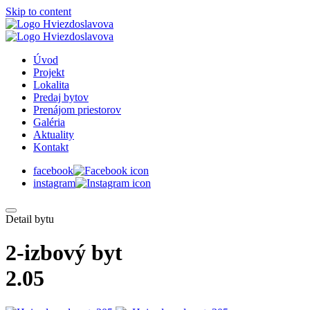
Skip to content
Úvod
Projekt
Lokalita
Predaj bytov
Prenájom priestorov
Galéria
Aktuality
Kontakt
facebook
instagram
Detail bytu
2-izbový byt
2.05