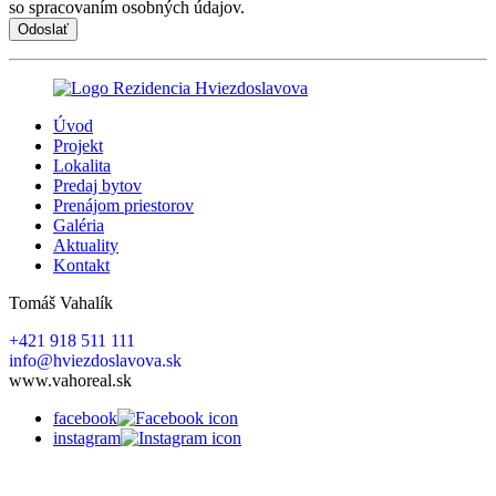
so spracovaním osobných údajov.
Úvod
Projekt
Lokalita
Predaj bytov
Prenájom priestorov
Galéria
Aktuality
Kontakt
Tomáš Vahalík
+421 918 511 111
info@hviezdoslavova.sk
www.vahoreal.sk
facebook
instagram