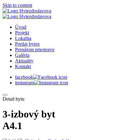
Skip to content
Úvod
Projekt
Lokalita
Predaj bytov
Prenájom priestorov
Galéria
Aktuality
Kontakt
facebook
instagram
Detail bytu
3-izbový byt
A4.1