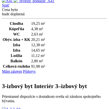
Späť
Cena bytu
bude doplnená
Chodba
19,25 m²
Kúpeľňa
4,38 m²
WC
2,63 m²
Obýv. izba + KK
20,21 m²
Izba
12,38 m²
Izba
14,65 m²
Lodžia
11,12 m²
Balkón
2,80 m²
Celková rozloha
91,98 m²
Mám záujem
Pôdorys
3-izbový byt
Interiér 3–izbový byt
Priestranné dispozície s dostatkom svetla sú zárukou spokojného
bývania.