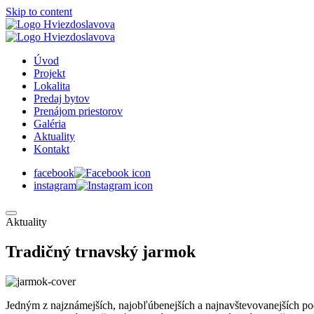
Skip to content
Úvod
Projekt
Lokalita
Predaj bytov
Prenájom priestorov
Galéria
Aktuality
Kontakt
facebook
instagram
Aktuality
Tradičný trnavský jarmok
Jedným z najznámejších, najobľúbenejších a najnavštevovanejších pod