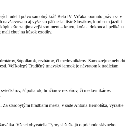
torých udelil právo samotný kráľ Belo IV. Vďaka toomuto právu sa v
avštevovalo aj vyše sto päťdesiat tisíc Slovákov, ktorí sem jazdili
úpiť ešte zaujímavejší sortiment – kravu, koňa a dokonca i pelikána
ak mali chuť na kúsok exotiky.
rotárov, šúpoliarok, rezbárov, či medovnikárov. Samozrejme nebudú
estí. Veľkolepý Tradičný trnavský jarmok je návratom k tradíciám
viečkárov, šúpoliarok, hrnčiarov rezbárov, či medovnikárov.
.
. Za starobylými hradbami mesta, v sade Antona Bernoláka, vyrastie
šarvátka. Všetci obyvatelia Tyrny si šuškajú o príchode slávneho