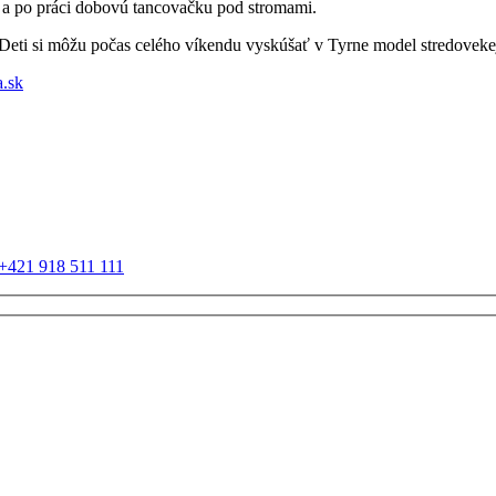
ku a po práci dobovú tancovačku pod stromami.
Deti si môžu počas celého víkendu vyskúšať v Tyrne model stredovekej 
.sk
+421 918 511 111