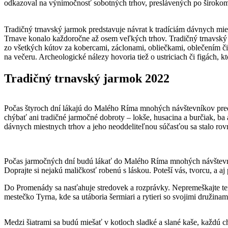
odkazoval na výnimočnosť sobotných trhov, preslávených po širokom
Tradičný trnavský jarmok predstavuje návrat k tradíciám dávnych mie
Trnave konalo každoročne až osem veľkých trhov. Tradičný trnavský ja
zo všetkých kútov za kobercami, záclonami, obliečkami, oblečením či
na večeru. Archeologické nálezy hovoria tiež o ustriciach či figách, k
Tradičný trnavský jarmok 2022
Počas štyroch dní lákajú do Malého Ríma mnohých návštevníkov pred
chýbať ani tradičné jarmočné dobroty – lokše, husacina a burčiak, b
dávnych miestnych trhov a jeho neoddeliteľnou súčasťou sa stalo ro
Počas jarmočných dní budú lákať do Malého Ríma mnohých návštevník
Doprajte si nejakú maličkosť robenú s láskou. Poteší vás, tvorcu, a a
Do Promenády sa nasťahuje stredovek a rozprávky. Nepremeškajte ten
mestečko Tyrna, kde sa utáboria šermiari a rytieri so svojimi družinam
Medzi šiatrami sa budú miešať v kotloch sladké a slané kaše, každú ch