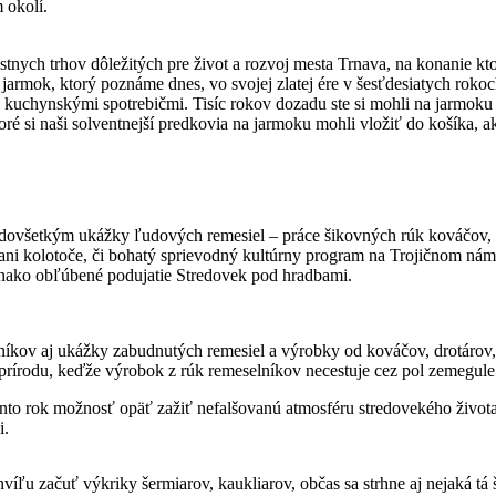
 okolí.
stnych trhov dôležitých pre život a rozvoj mesta Trnava, na konanie k
rmok, ktorý poznáme dnes, vo svojej zlatej ére v šesťdesiatych rokoch n
 kuchynskými spotrebičmi. Tisíc rokov dozadu ste si mohli na jarmoku k
toré si naši solventnejší predkovia na jarmoku mohli vložiť do košíka, 
ovšetkým ukážky ľudových remesiel – práce šikovných rúk kováčov, d
a ani kolotoče, či bohatý sprievodný kultúrny program na Trojičnom nám
vnako obľúbené podujatie Stredovek pod hradbami.
ov aj ukážky zabudnutých remesiel a výrobky od kováčov, drotárov, s
j prírodu, keďže výrobok z rúk remeselníkov necestuje cez pol zemegule
to rok možnosť opäť zažiť nefalšovanú atmosféru stredovekého života
i.
víľu začuť výkriky šermiarov, kaukliarov, občas sa strhne aj nejaká tá 