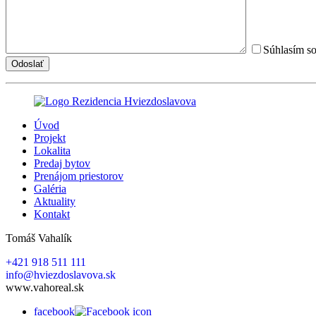
Súhlasím s
Úvod
Projekt
Lokalita
Predaj bytov
Prenájom priestorov
Galéria
Aktuality
Kontakt
Tomáš Vahalík
+421 918 511 111
info@hviezdoslavova.sk
www.vahoreal.sk
facebook