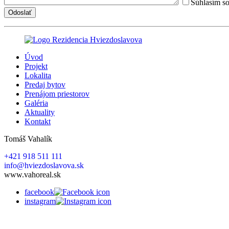
Súhlasím s
Úvod
Projekt
Lokalita
Predaj bytov
Prenájom priestorov
Galéria
Aktuality
Kontakt
Tomáš Vahalík
+421 918 511 111
info@hviezdoslavova.sk
www.vahoreal.sk
facebook
instagram