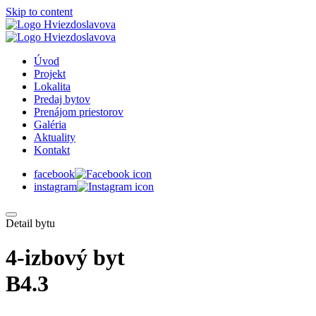
Skip to content
Úvod
Projekt
Lokalita
Predaj bytov
Prenájom priestorov
Galéria
Aktuality
Kontakt
facebook
instagram
Detail bytu
4-izbový byt
B4.3