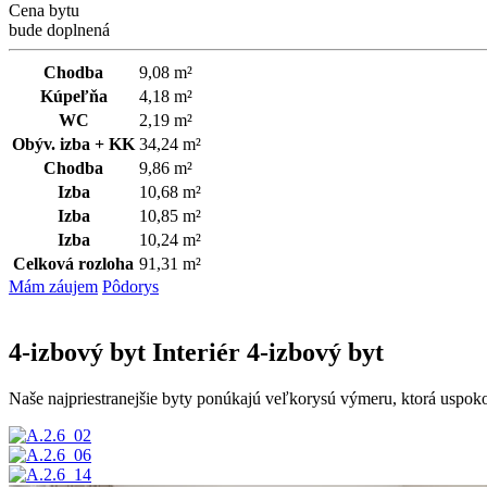
Cena bytu
bude doplnená
Chodba
9,08 m²
Kúpeľňa
4,18 m²
WC
2,19 m²
Obýv. izba + KK
34,24 m²
Chodba
9,86 m²
Izba
10,68 m²
Izba
10,85 m²
Izba
10,24 m²
Celková rozloha
91,31 m²
Mám záujem
Pôdorys
4-izbový byt
Interiér 4-izbový byt
Naše najpriestranejšie byty ponúkajú veľkorysú výmeru, ktorá uspokoj